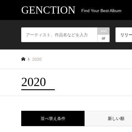
GENCTION
Find Your Best Album
and
リリ
or
2020
2020
並べ替え条件
新しい順