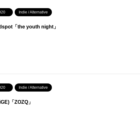
020
Indie / Alternative
ldspot「the youth night」
020
Indie / Alternative
iGE)「ZOZQ」