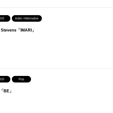
020
Indie / Alternative
x Stevens「IMARI」
020
Pop
S「BE」