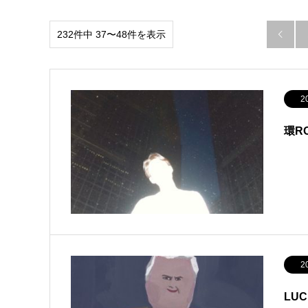
232件中 37〜48件を表示

2
環R
2
LUC