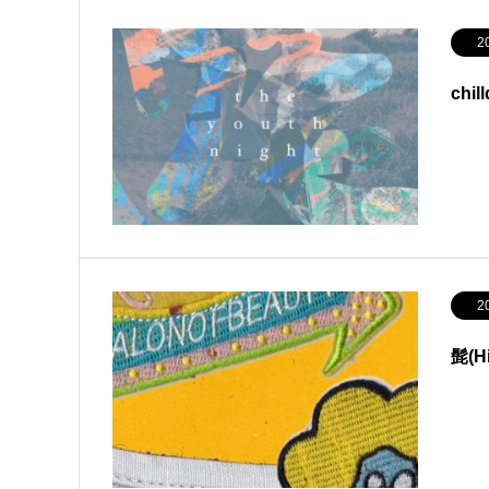
2
chil
2
髭(H