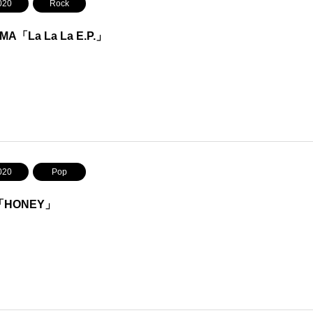
020
Rock
MA「La La La E.P.」
020
Pop
「HONEY」