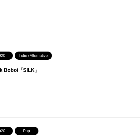
020
Indie / Alternative
ck Boboi「SILK」
020
Pop