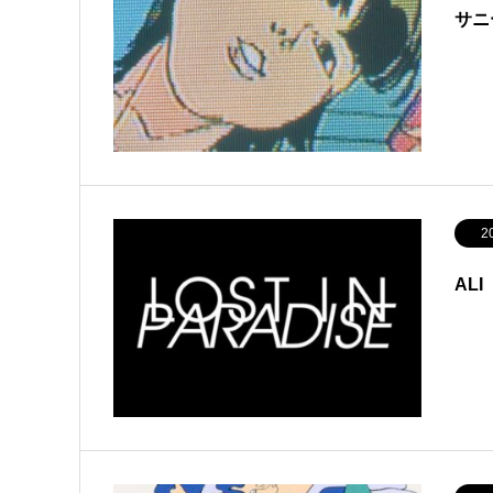
サニ
2
ALI