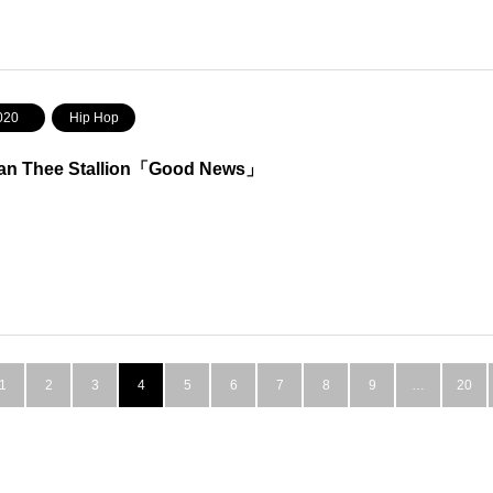
020
Hip Hop
an Thee Stallion「Good News」
1
2
3
4
5
6
7
8
9
…
20