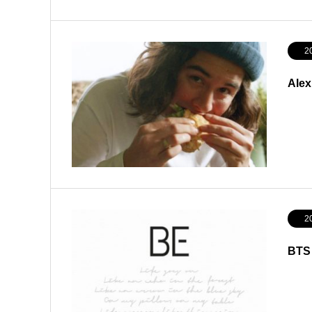
2
Ale
2
BT