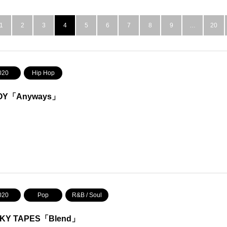
1
2
3
4
5
6
7
8
9
…
20
020
Hip Hop
OY「Anyways」
020
Pop
R&B / Soul
KY TAPES「Blend」