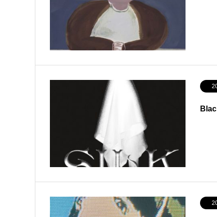
2
Bla
2