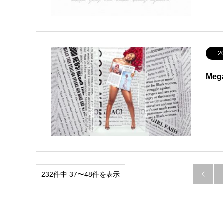
2
Meg
232件中 37〜48件を表示
