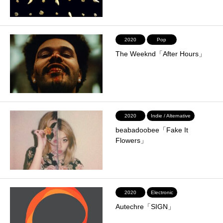
2020
Pop
The Weeknd「After Hours」
2020
Indie / Alternative
beabadoobee「Fake It
Flowers」
2020
Electronic
Autechre「SIGN」