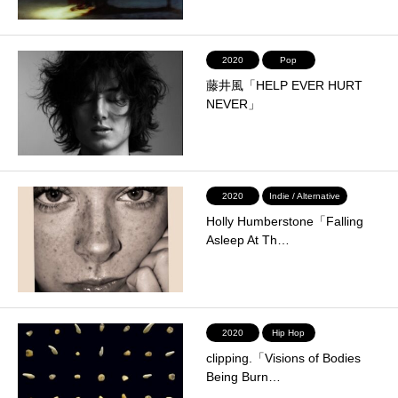
2020
Pop
藤井風「HELP EVER HURT
NEVER」
2020
Indie / Alternative
Holly Humberstone「Falling
Asleep At Th…
2020
Hip Hop
clipping.「Visions of Bodies
Being Burn…