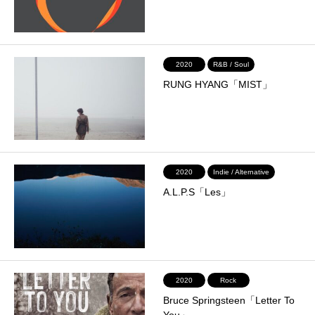
2020
R&B / Soul
RUNG HYANG「MIST」
2020
Indie / Alternative
A.L.P.S「Les」
2020
Rock
Bruce Springsteen「Letter To
You」