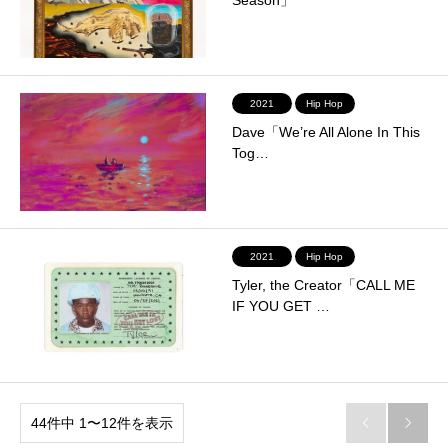
2021
Hip Hop
Dave「We’re All Alone In This
Tog…
2021
Hip Hop
Tyler, the Creator「CALL ME
IF YOU GET …
44件中 1〜12件を表示

