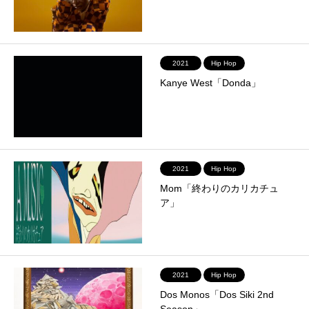
2021
Hip Hop
Kanye West「Donda」
2021
Hip Hop
Mom「終わりのカリカチュ
ア」
2021
Hip Hop
Dos Monos「Dos Siki 2nd
Season」