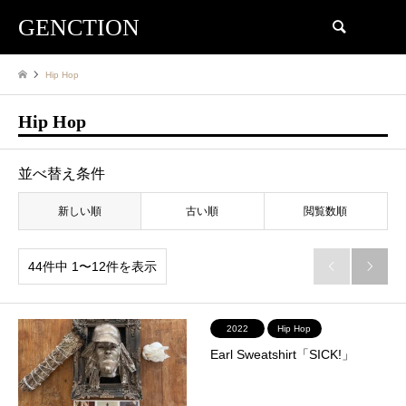
GENCTION
検索
Hip Hop
Hip Hop
並べ替え条件
新しい順
古い順
閲覧数順
44件中 1〜12件を表示


2022
Hip Hop
Earl Sweatshirt「SICK!」