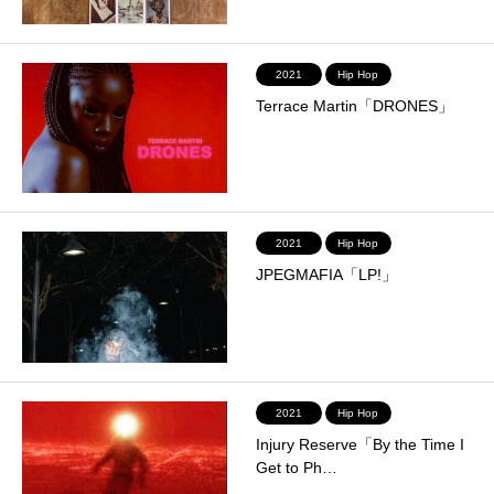
2021
Hip Hop
Terrace Martin「DRONES」
2021
Hip Hop
JPEGMAFIA「LP!」
2021
Hip Hop
Injury Reserve「By the Time I
Get to Ph…