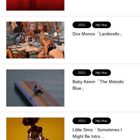
2021
Hip Hop
Dos Monos「Larderello」
2021
Hip Hop
Baby Keem「The Melodic
Blue」
2021
Hip Hop
Little Simz「Sometimes I
Might Be Intro…