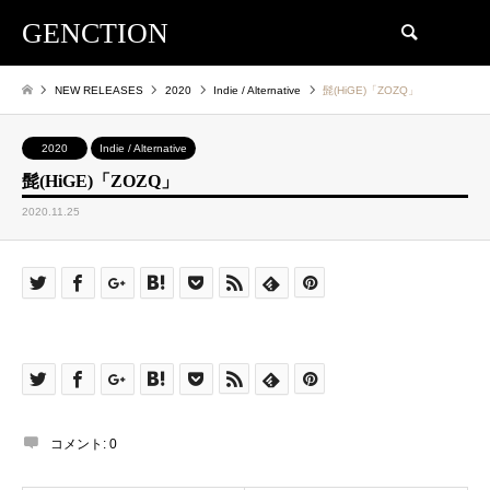
GENCTION
検索
NEW RELEASES
2020
Indie / Alternative
髭(HiGE)「ZOZQ」
2020
Indie / Alternative
髭(HiGE)「ZOZQ」
2020.11.25
コメント:
0