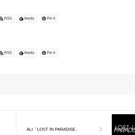
RSS
feedly
Pin it
RSS
feedly
Pin it
ALI「LOST IN PARADISE」