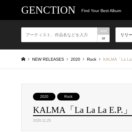
GENCTION
Find Your Best Album
and
リリ
or
NEW RELEASES
2020
Rock
KALMA「La La 
2020
Rock
KALMA「La La La E.P.」
2020.11.25