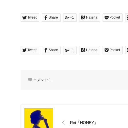
Tweet
Share
+1
Hatena
Pocket
Tweet
Share
+1
Hatena
Pocket
コメント:
1
Rei「HONEY」