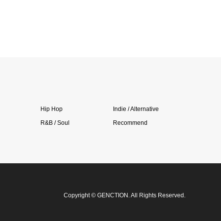
Hip Hop
Indie / Alternative
R&B / Soul
Recommend
Copyright
©
GENCTION
. All Rights Reserved.