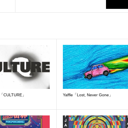
ow「CULTURE」
Yaffle「Lost, Never Gone」