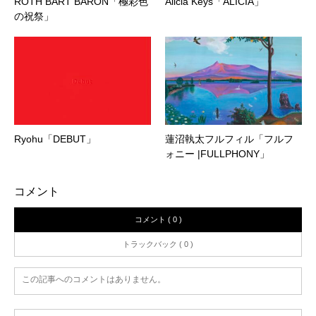
ROTH BART BARON「極彩色
Alicia Keys「ALICIA」
の祝祭」
Ryohu「DEBUT」
蓮沼執太フルフィル「フルフ
ォニー |FULLPHONY」
コメント
コメント ( 0 )
トラックバック ( 0 )
この記事へのコメントはありません。