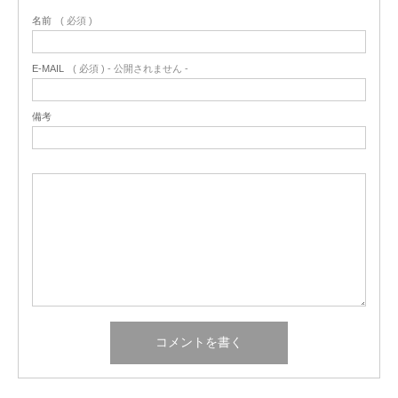
名前
( 必須 )
E-MAIL
( 必須 ) - 公開されません -
備考