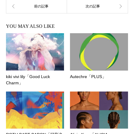
YOU MAY ALSO LIKE
kiki vivi lily「Good Luck
Autechre「PLUS」
Charm」