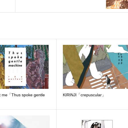
ct me「Thus spoke gentle
KIRINJI「crepuscular」
」