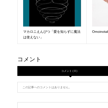
マカロニえんぴつ「愛を知らずに魔法
Omoinota
は使えない」
コメント
コメント ( 0 )
この記事へのコメントはありません。