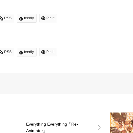
RSS
feedly
Pin it
RSS
feedly
Pin it
Everything Everything「Re-
Animator」