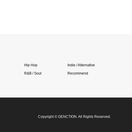
Hip Hop
Indie / Alternative
R&B / Soul
Recommend
Copyright
©
GENCTION
. All Rights Reserved.