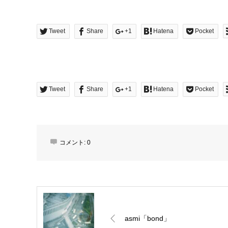
Tweet
Share
+1
Hatena
Pocket
Tweet
Share
+1
Hatena
Pocket
コメント:
0
asmi「bond」