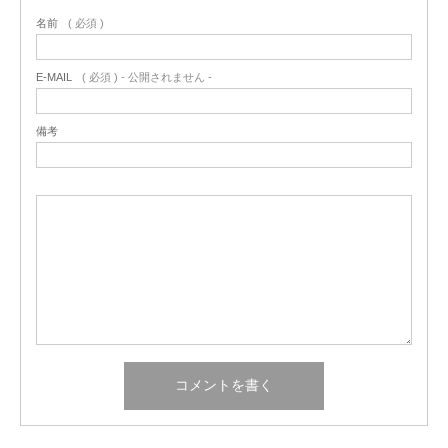
名前
( 必須 )
E-MAIL
( 必須 ) - 公開されません -
備考