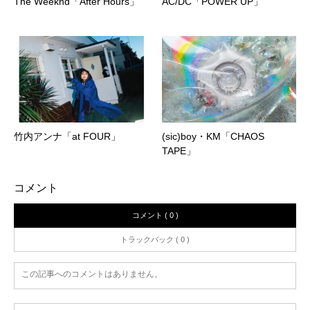
The Weeknd「After Hours」
AC/DC「POWER UP」
竹内アンナ「at FOUR」
(sic)boy・KM「CHAOS
TAPE」
コメント
コメント ( 0 )
トラックバック ( 0 )
この記事へのコメントはありません。