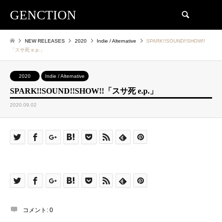
GENCTION
検索
NEW RELEASES
2020
Indie / Alternative
SPARK!!SOUND!!SHOW!!
「スサ死 e.p.」
2020
Indie / Alternative
SPARK!!SOUND!!SHOW!!「スサ死 e.p.」
2020.09.02
コメント:
0