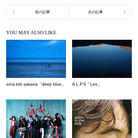
YOU MAY ALSO LIKE
sora tob sakana「deep blue」
A.L.P.S「Les」