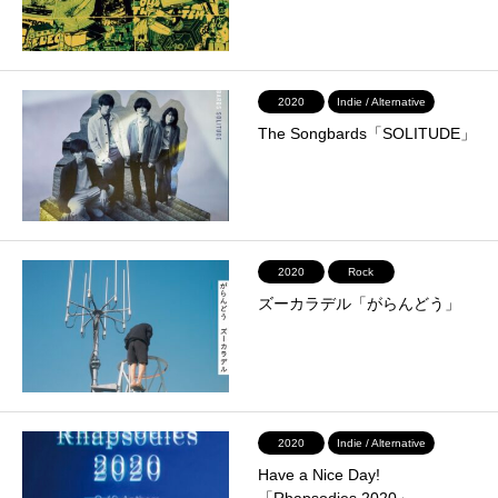
2020
Indie / Alternative
The Songbards「SOLITUDE」
2020
Rock
ズーカラデル「がらんどう」
2020
Indie / Alternative
Have a Nice Day!
「Rhapsodies 2020」