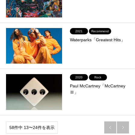
2021
Recommend
Waterparks「Greatest Hits」
2020
Rock
Paul McCartney「McCartney
Ⅲ」
58件中 13〜24件を表示

