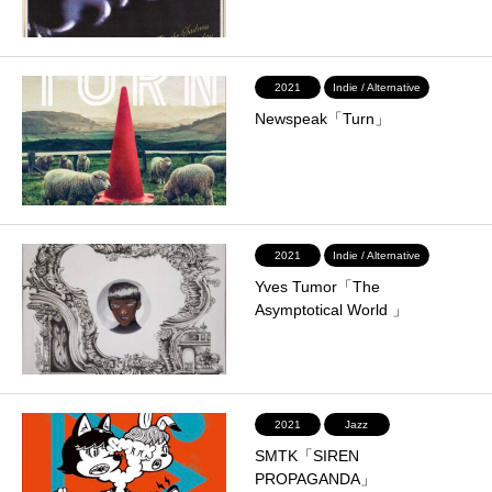
2021
Indie / Alternative
Newspeak「Turn」
2021
Indie / Alternative
Yves Tumor「The
Asymptotical World 」
2021
Jazz
SMTK「SIREN
PROPAGANDA」