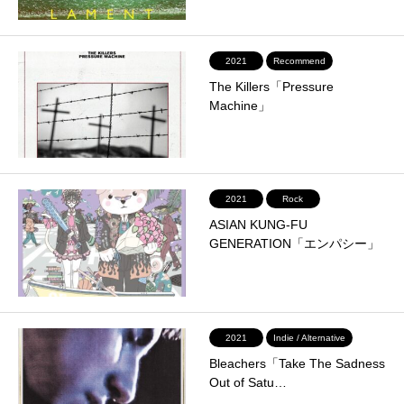
2021
Recommend
The Killers「Pressure
Machine」
2021
Rock
ASIAN KUNG-FU
GENERATION「エンパシー」
2021
Indie / Alternative
Bleachers「Take The Sadness
Out of Satu…