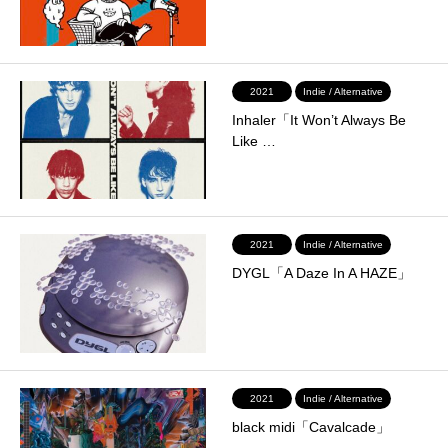
2021
Indie / Alternative
Inhaler「It Won’t Always Be
Like …
2021
Indie / Alternative
DYGL「A Daze In A HAZE」
2021
Indie / Alternative
black midi「Cavalcade」