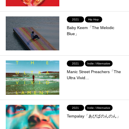
2021
Hip Hop
Baby Keem「The Melodic
Blue」
2021
Indie / Alternative
Manic Street Preachers「The
Ultra Vivid…
2021
Indie / Alternative
Tempalay「あびばのんのん」