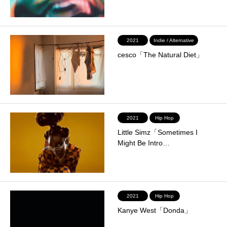
2021
Indie / Alternative
cesco「The Natural Diet」
2021
Hip Hop
Little Simz「Sometimes I
Might Be Intro…
2021
Hip Hop
Kanye West「Donda」