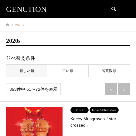
GENCTION
検索
2020s
2020s
並べ替え条件
新しい順
古い順
閲覧数順
353件中 61〜72件を表示


2021
Indie / Alternative
Kacey Musgraves「star-
crossed」