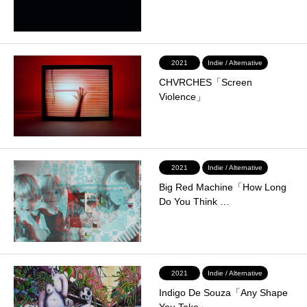
2021
Indie / Alternative
CHVRCHES「Screen
Violence」
2021
Indie / Alternative
Big Red Machine「How Long
Do You Think …
2021
Indie / Alternative
Indigo De Souza「Any Shape
You Take」