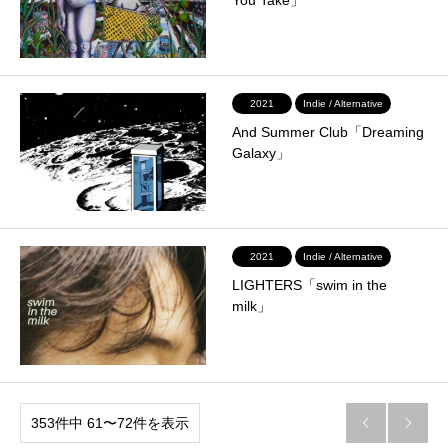
2021
Indie / Alternative
And Summer Club「Dreaming
Galaxy」
2021
Indie / Alternative
LIGHTERS「swim in the
milk」
353件中 61〜72件を表示

