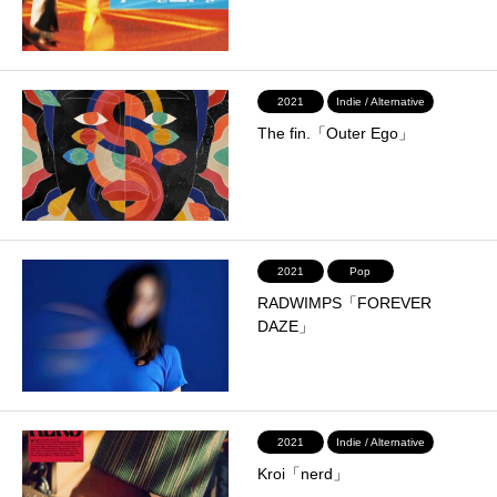
2021
Indie / Alternative
The fin.「Outer Ego」
2021
Pop
RADWIMPS「FOREVER
DAZE」
2021
Indie / Alternative
Kroi「nerd」