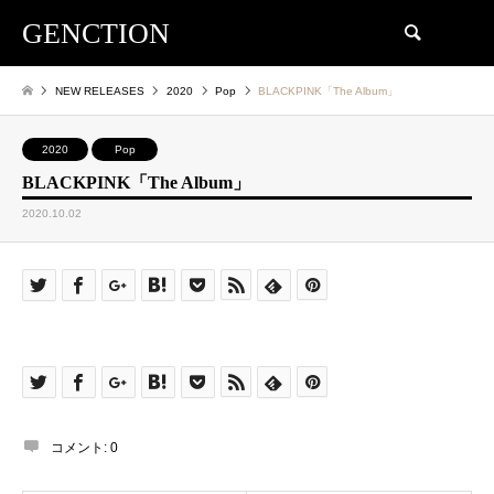
GENCTION
検索
NEW RELEASES
2020
Pop
BLACKPINK「The Album」
2020
Pop
BLACKPINK「The Album」
2020.10.02
コメント:
0