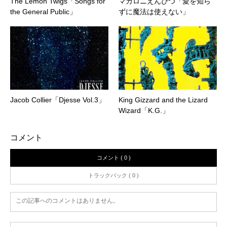
The Lemon Twigs「Songs for
マカロニえんぴつ「愛を知ら
the General Public」
ずに魔法は使えない」
Jacob Collier「Djesse Vol.3」
King Gizzard and the Lizard
Wizard「K.G.」
コメント
コメント ( 0 )
トラックバック ( 0 )
この記事へのコメントはありません。