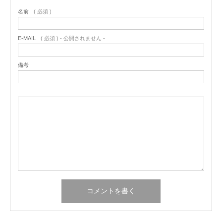
名前
( 必須 )
E-MAIL
( 必須 ) - 公開されません -
備考