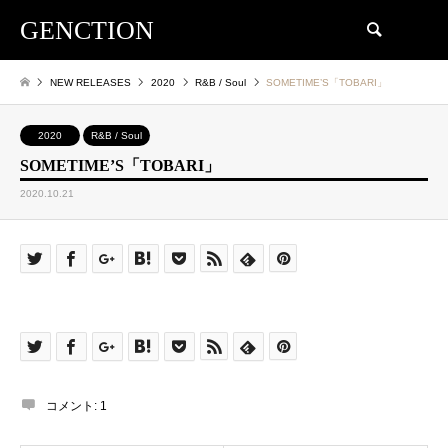
GENCTION
検索
NEW RELEASES
2020
R&B / Soul
SOMETIME’S「TOBARI」
2020
R&B / Soul
SOMETIME’S「TOBARI」
2020.10.21
コメント:
1