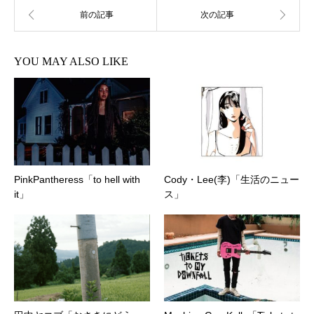
YOU MAY ALSO LIKE
PinkPantheress「to hell with
Cody・Lee(李)「生活のニュー
it」
ス」