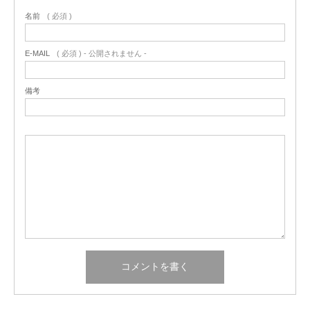
名前
( 必須 )
E-MAIL
( 必須 ) - 公開されません -
備考