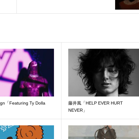
$ign「Featuring Ty Dolla
藤井風「HELP EVER HURT
NEVER」