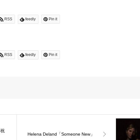
RSS
feedly
Pin it
RSS
feedly
Pin it
の祝
Helena Deland「Someone New」