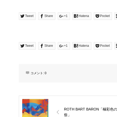
Tweet
Share
+1
Hatena
Pocket
Tweet
Share
+1
Hatena
Pocket
コメント:
0
ROTH BART BARON「極彩色
祭」