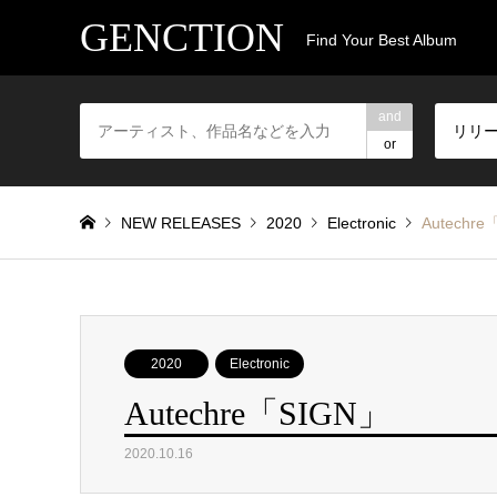
GENCTION
Find Your Best Album
and
リリ
or
NEW RELEASES
2020
Electronic
Autechre
2020
Electronic
Autechre「SIGN」
2020.10.16