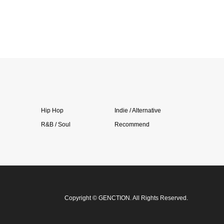
Hip Hop
Indie / Alternative
R&B / Soul
Recommend
Copyright
©
GENCTION
. All Rights Reserved.