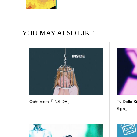
YOU MAY ALSO LIKE
Ochunism「INSIDE」
Ty Dolla 
$ign」