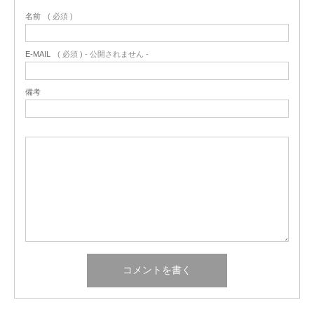
名前
( 必須 )
E-MAIL
( 必須 ) - 公開されません -
備考