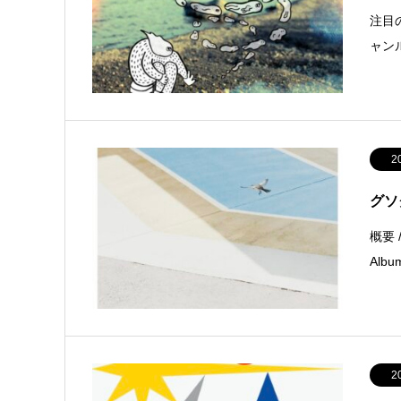
注目
ャンル
2
グソ
概要 /
Albu
2