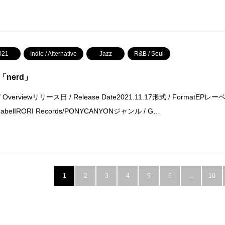
021
Indie / Alternative
Jazz
R&B / Soul
i「nerd」
 Overviewリリース日 / Release Date2021.11.17形式 / FormatEPレー
RabelIRORI Records/PONYCANYONジャンル / G…
1
2
3
4
5
6
…
10