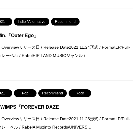
021
Indie / Alternative
Recommend
fin.「Outer Ego」
 Overviewリリース日 / Release Date2021.11.24形式 / FormatLP/Full-
mレーベル / RabelHIP LAND MUSICジャンル / …
021
Pop
Recommend
Rock
WIMPS「FOREVER DAZE」
 Overviewリリース日 / Release Date2021.11.23形式 / FormatLP/Full-
mレーベル / RabelA Muzinto Records/UNIVERS…