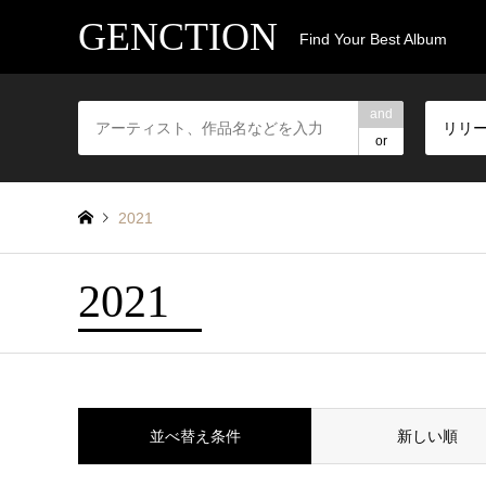
GENCTION
Find Your Best Album
and
リリ
or
2021
2021
並べ替え条件
新しい順