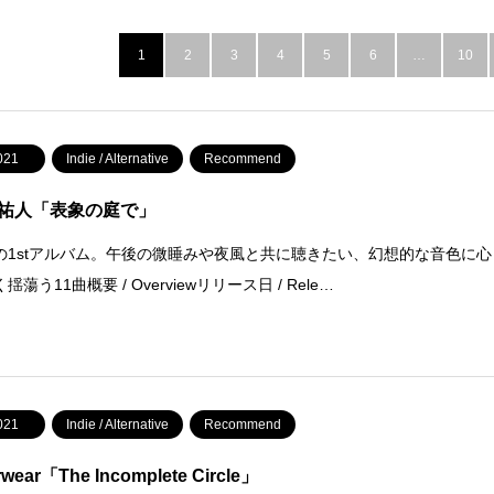
1
2
3
4
5
6
…
10
021
Indie / Alternative
Recommend
祐人「表象の庭で」
の1stアルバム。午後の微睡みや夜風と共に聴きたい、幻想的な音色に心
揺蕩う11曲概要 / Overviewリリース日 / Rele…
021
Indie / Alternative
Recommend
wear「The Incomplete Circle」