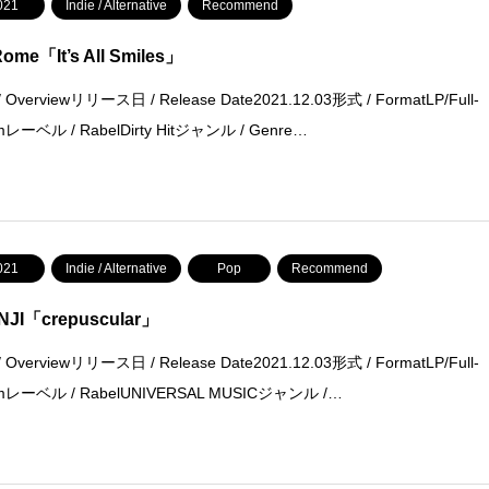
021
Indie / Alternative
Recommend
ome「It’s All Smiles」
 Overviewリリース日 / Release Date2021.12.03形式 / FormatLP/Full-
mレーベル / RabelDirty Hitジャンル / Genre…
021
Indie / Alternative
Pop
Recommend
INJI「crepuscular」
 Overviewリリース日 / Release Date2021.12.03形式 / FormatLP/Full-
umレーベル / RabelUNIVERSAL MUSICジャンル /…