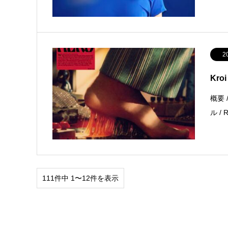
2
Kro
概要 /
ル / 
111件中 1〜12件を表示