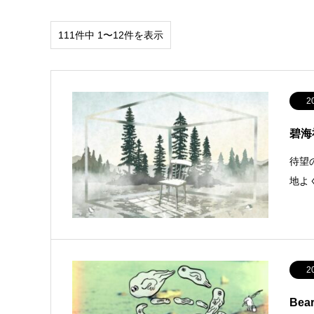
111件中 1〜12件を表示
2
碧海
待望
地よく
2
Bear