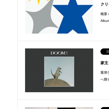
クリ
概要 /
Alb
2
家主
重厚
へ贈る