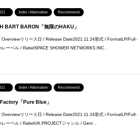
021
Indie / Alternative
Recommend
TH BART BARON「無限のHAKU」
 Overviewリリース日 / Release Date2021.11.24形式 / FormatLP/Full-
umレーベル / RabelSPACE SHOWER NETWORKS INC…
021
Indie / Alternative
Recommend
 Factory「Pure Blue」
 Overviewリリース日 / Release Date2021.11.24形式 / FormatLP/Full-
umレーベル / RabelUK.PROJECTジャンル / Genr…