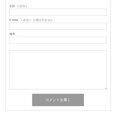
名前
( 必須 )
E-MAIL
( 必須 ) - 公開されません -
備考