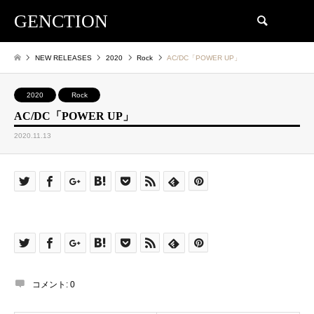
GENCTION
検索
NEW RELEASES
2020
Rock
AC/DC「POWER UP」
2020
Rock
AC/DC「POWER UP」
2020.11.13
コメント:
0