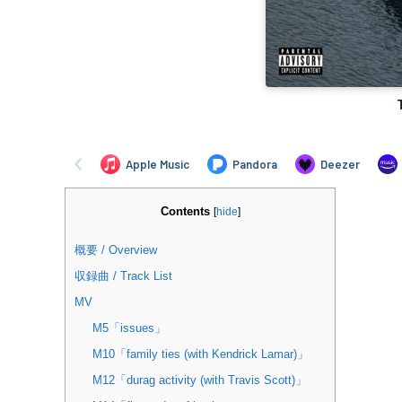
Contents
[
hide
]
概要 / Overview
収録曲 / Track List
MV
M5「issues」
M10「family ties (with Kendrick Lamar)」
M12「durag activity (with Travis Scott)」