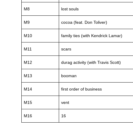
M8
lost souls
M9
cocoa (feat. Don Toliver)
M10
family ties (with Kendrick Lamar)
M11
scars
M12
durag activity (with Travis Scott)
M13
booman
M14
first order of business
M15
vent
M16
16