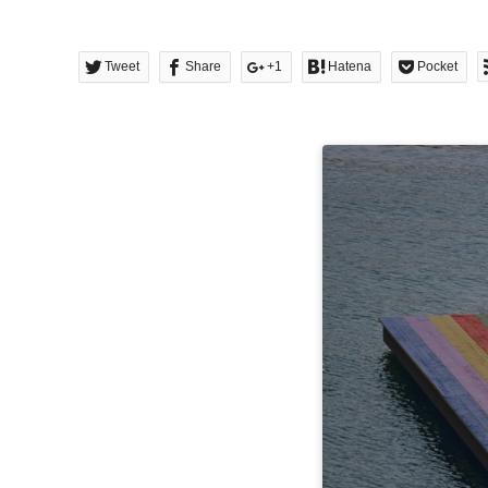
Tweet
Share
+1
Hatena
Pocket