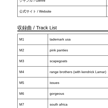
ジャンル / Genre
公式サイト / Website
収録曲 / Track List
M1
tademark usa
M2
pink panties
M3
scapegoats
M4
range brothers (with kendrick Lamar)
M5
issues
M6
gorgeous
M7
south africa