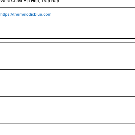
West Coast Hip Hop, Trap Rap
https://themelodicblue.com