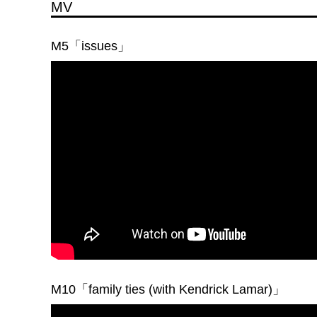
MV
M5「issues」
M10「
family ties (with Kendrick Lamar)」