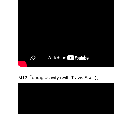
M12「
durag activity (with Travis Scott)」