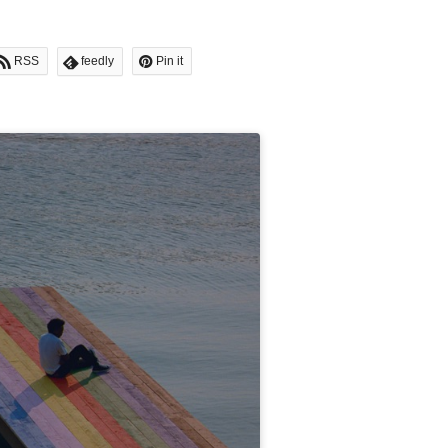
RSS
feedly
Pin it