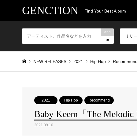
GENCTION
Find Your Best Album
and
リリ
or
NEW RELEASES
2021
Hip Hop
Recommen
2021
Hip Hop
Recommend
Baby Keem「The Melodic
2021.09.10