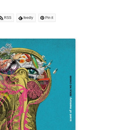
RSS
feedly
Pin it