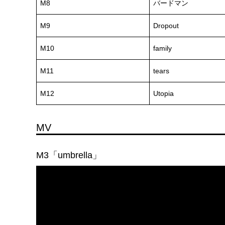
M8
バードマン
M9
Dropout
M10
family
M11
tears
M12
Utopia
MV
M3「umbrella」