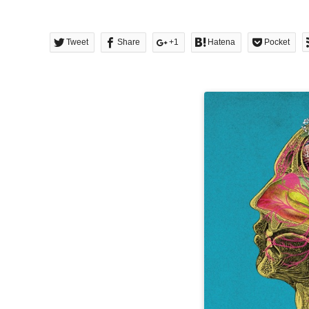
Tweet
Share
+1
Hatena
Pocket