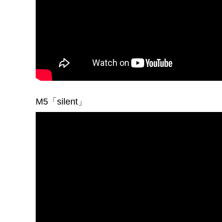
M5「silent」