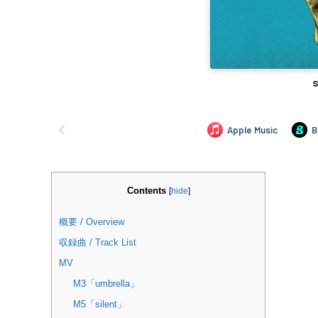
Contents
[
hide
]
概要 / Overview
収録曲 / Track List
MV
M3「umbrella」
M5「silent」