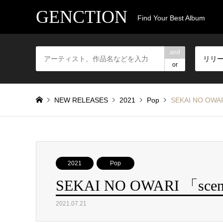
GENCTION
Find Your Best Album
and
リリ
or
NEW RELEASES
2021
Pop
SEKAI NO OWAR
2021
Pop
SEKAI NO OWARI 「scen
2021.07.21