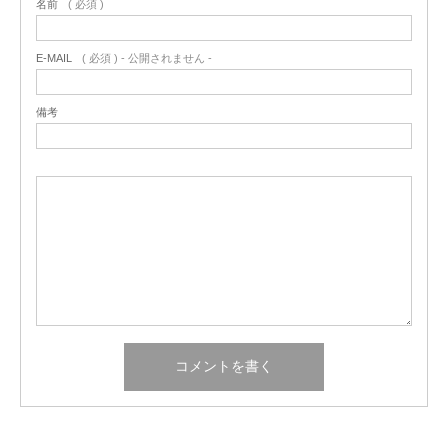
名前
( 必須 )
E-MAIL
( 必須 ) - 公開されません -
備考