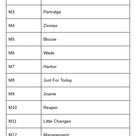
M3
Partridge
M4
Zinnias
M5
Blouse
M6
Wade
M7
Harbor
M8
Just For Today
M9
Joanie
M10
Reaper
M11
Little Changes
M12
Management