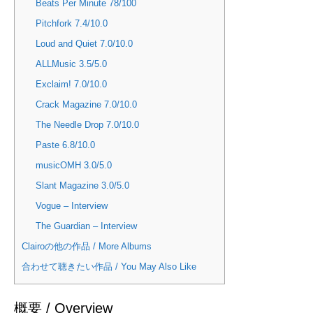
Beats Per Minute 78/100
Pitchfork 7.4/10.0
Loud and Quiet 7.0/10.0
ALLMusic 3.5/5.0
Exclaim! 7.0/10.0
Crack Magazine 7.0/10.0
The Needle Drop 7.0/10.0
Paste 6.8/10.0
musicOMH 3.0/5.0
Slant Magazine 3.0/5.0
Vogue – Interview
The Guardian – Interview
Clairoの他の作品 / More Albums
合わせて聴きたい作品 / You May Also Like
概要 / Overview