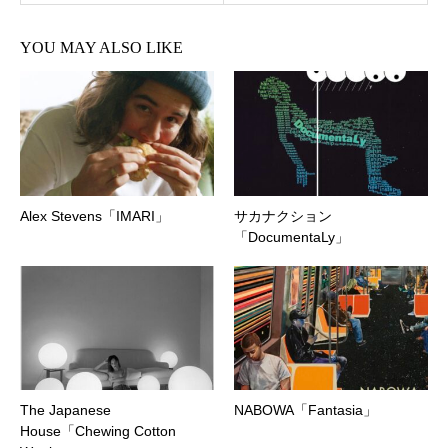
YOU MAY ALSO LIKE
Alex Stevens「IMARI」
サカナクション
「DocumentaLy」
The Japanese
NABOWA「Fantasia」
House「Chewing Cotton