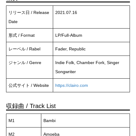
リリース日 / Release
2021.07.16
Date
形式 / Format
LP/Full-Album
レーベル / Rabel
Fader, Republic
ジャンル / Genre
Indie Folk, Chamber Fork, Singer
Songwriter
公式サイト / Website
https://clairo.com
収録曲 / Track List
M1
Bambi
M2
Amoeba