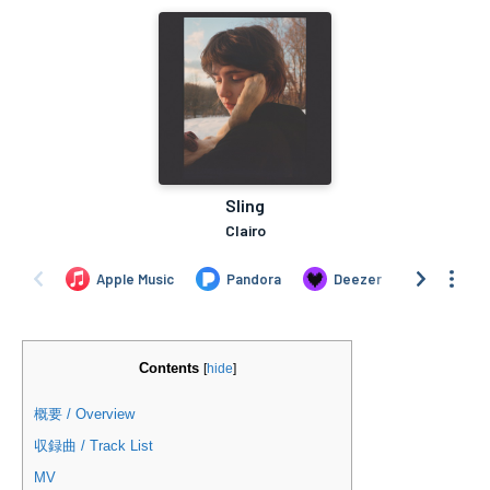
Contents
[
hide
]
概要 / Overview
収録曲 / Track List
MV