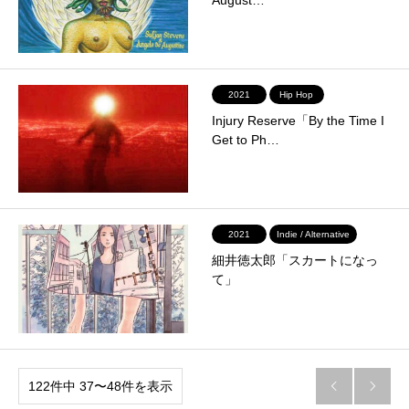
2021
Hip Hop
Injury Reserve「By the Time I
Get to Ph…
2021
Indie / Alternative
細井徳太郎「スカートになっ
て」
122件中 37〜48件を表示

