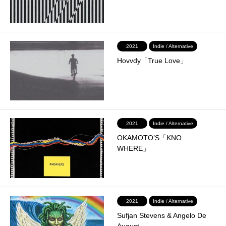
2021
Indie / Alternative
Hovvdy「True Love」
2021
Indie / Alternative
OKAMOTO’S「KNO
WHERE」
2021
Indie / Alternative
Sufjan Stevens & Angelo De
August…