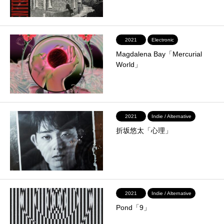
2021
Electronic
Magdalena Bay「Mercurial
World」
2021
Indie / Alternative
折坂悠太「心理」
2021
Indie / Alternative
Pond「9」