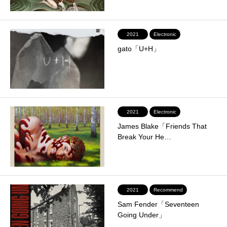
2021
Electronic
gato「U+H」
2021
Electronic
James Blake「Friends That
Break Your He…
2021
Recommend
Sam Fender「Seventeen
Going Under」