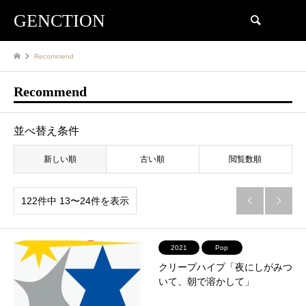
GENCTION
検索
Recommend
Recommend
並べ替え条件
新しい順
古い順
閲覧数順
122件中 13〜24件を表示


2021
Pop
クリープハイプ「夜にしがみつ
いて、朝で溶かして」