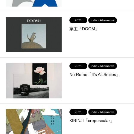
2021
Indie / Alternative
家主「DOOM」
2021
Indie / Alternative
No Rome「It’s All Smiles」
2021
Indie / Alternative
KIRINJI「crepuscular」