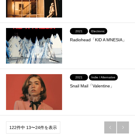
2021
Electronic
Radiohead「KID A MNESIA」
2021
Indie / Alternative
Snail Mail「Valentine」
122件中 13〜24件を表示

