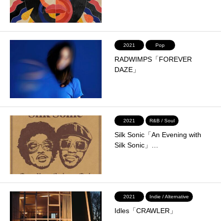
2021
Pop
RADWIMPS「FOREVER
DAZE」
2021
R&B / Soul
Silk Sonic「An Evening with
Silk Sonic」…
2021
Indie / Alternative
Idles「CRAWLER」