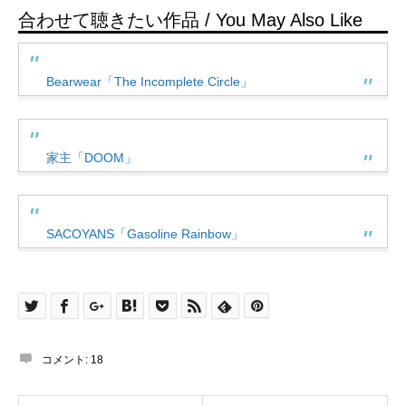
合わせて聴きたい作品 / You May Also Like
Bearwear「The Incomplete Circle」
家主「DOOM」
SACOYANS「Gasoline Rainbow」
コメント:
18