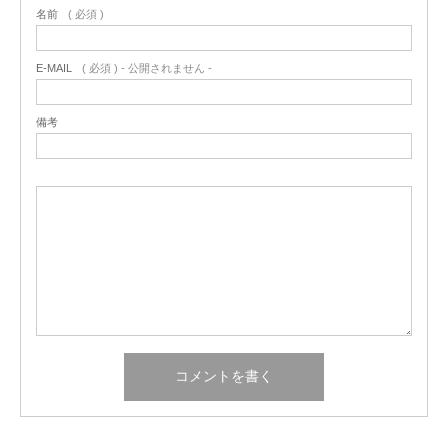
名前
( 必須 )
E-MAIL
( 必須 ) - 公開されません -
備考