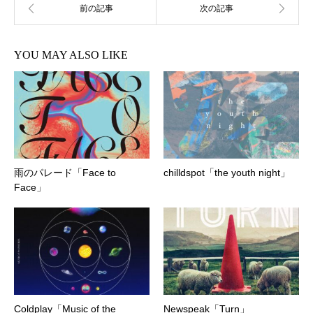
YOU MAY ALSO LIKE
雨のパレード「Face to
chilldspot「the youth night」
Face」
Coldplay「Music of the
Newspeak「Turn」