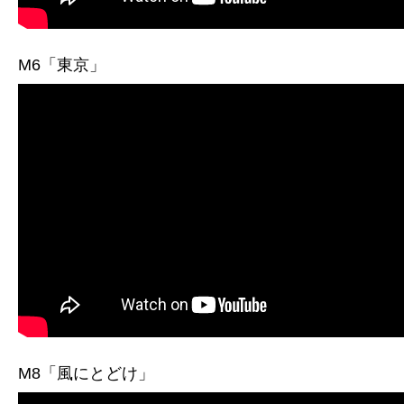
M6「東京」
M8「風にとどけ」