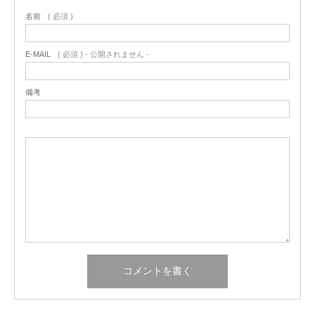
名前
( 必須 )
E-MAIL
( 必須 ) - 公開されません -
備考