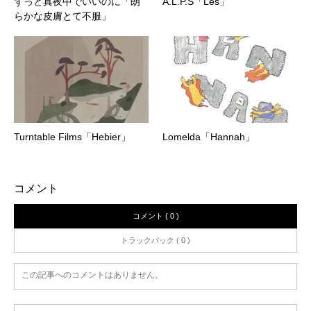
ずっと真夜中でいいのに「朗
A.L.P.S「Les」
らかな皮膚とて不服」
Turntable Films「Hebier」
Lomelda「Hannah」
コメント
コメント ( 0 )
トラックバック ( 0 )
この記事へのコメントはありません。