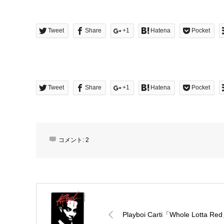
Tweet
Share
+1
Hatena
Pocket
Tweet
Share
+1
Hatena
Pocket
コメント:
2
Playboi Carti「Whole Lotta Re