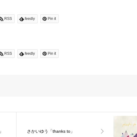
RSS
feedly
Pin it
RSS
feedly
Pin it
d」
さかいゆう「thanks to」