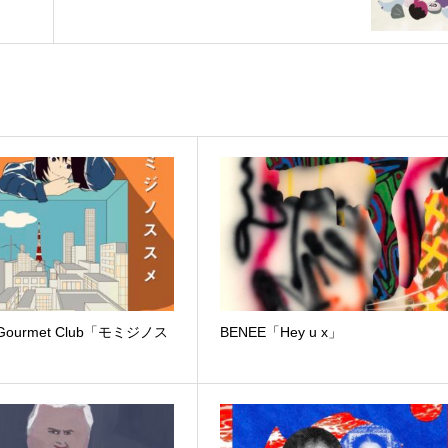
a Gourmet Club「モミジノス
BENEE「Hey u x」