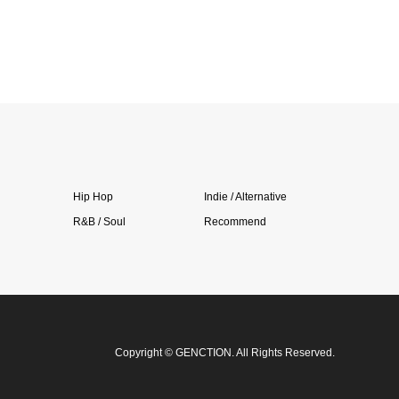
Hip Hop
Indie / Alternative
R&B / Soul
Recommend
Copyright
©
GENCTION
. All Rights Reserved.