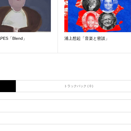
APES「Blend」
浦上想起「音楽と密談」
トラックバック ( 0 )