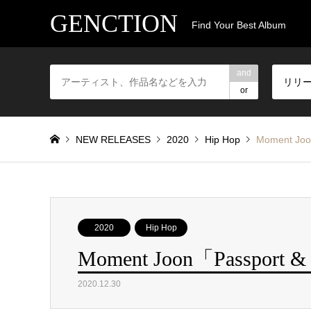
GENCTION
Find Your Best Album
and
リリ
or
NEW RELEASES
2020
Hip Hop
Moment Joo
2020
Hip Hop
Moment Joon「Passport 
2020.12.30