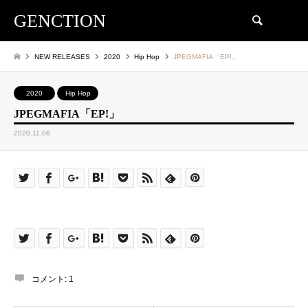
GENCTION
検索
NEW RELEASES
2020
Hip Hop
JPEGMAFIA「EP!」
2020
Hip Hop
JPEGMAFIA「EP!」
2020.11.06
コメント:
1