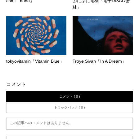
asmi「bond」
ぷにぷに電機「電子DISCO密
林」
tokyovitamin「Vitamin Blue」
Troye Sivan「In A Dream」
コメント
コメント ( 0 )
トラックバック ( 0 )
この記事へのコメントはありません。