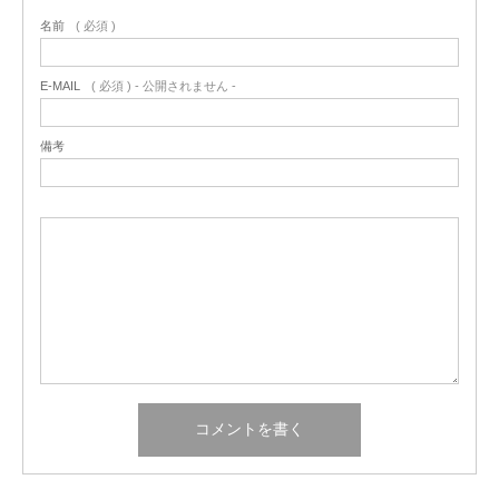
名前
( 必須 )
E-MAIL
( 必須 ) - 公開されません -
備考