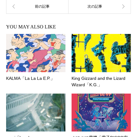
YOU MAY ALSO LIKE
KALMA「La La La E.P.」
King Gizzard and the Lizard
Wizard「K.G.」