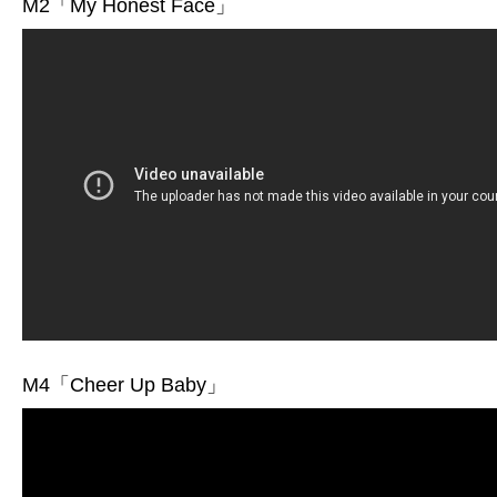
M2「My Honest Face」
M4「Cheer Up Baby」