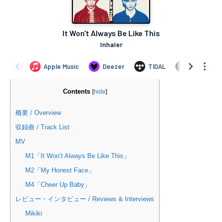
Contents
[
hide
]
概要 / Overview
収録曲 / Track List
MV
M1「It Won’t Always Be Like This」
M2「My Honest Face」
M4「Cheer Up Baby」
レビュー・インタビュー / Reviews & Interviews
Mikiki