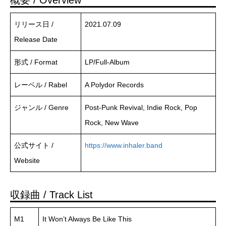
リリース日 /
2021.07.09
Release Date
形式 / Format
LP/Full-Album
レーベル / Rabel
A Polydor Records
ジャンル / Genre
Post-Punk Revival, Indie Rock, Pop
Rock, New Wave
公式サイト /
https://www.inhaler.band
Website
収録曲 / Track List
M1
It Won’t Always Be Like This