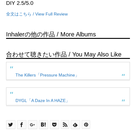
DIY 2.5/5.0
全文はこちら / View Full Review
Inhalerの他の作品 / More Albums
合わせて聴きたい作品 / You May Also Like
The Killers「Pressure Machine」
DYGL「A Daze In A HAZE」