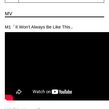
MV
M1「It Won’t Always Be Like This」