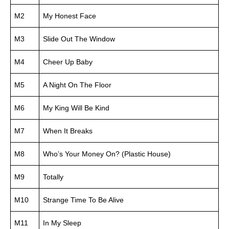
M2
My Honest Face
M3
Slide Out The Window
M4
Cheer Up Baby
M5
A Night On The Floor
M6
My King Will Be Kind
M7
When It Breaks
M8
Who’s Your Money On? (Plastic House)
M9
Totally
M10
Strange Time To Be Alive
M11
In My Sleep