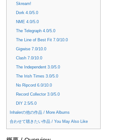
Skream!
Dork 4.0/5.0
NME 4.0/5.0
The Telegraph 4.0/5.0
The Line of Best Fit 7.0/10.0
Gigwise 7.0/10.0
Clash 7.0/10.0
The Independent 3.0/5.0
The Irish Times 3.0/5.0
No Ripcord 6.0/10.0
Record Collector 3.0/5.0
DIY 2.5/5.0
Inhalerの他の作品 / More Albums
合わせて聴きたい作品 / You May Also Like
概要 / Overview