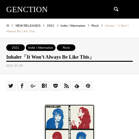
GENCTION
検索
NEW RELEASES
2021
Indie / Alternative
Rock
Inhaler「It Won’t
Always Be Like This」
2021
Indie / Alternative
Rock
Inhaler「It Won’t Always Be Like This」
2021.07.09