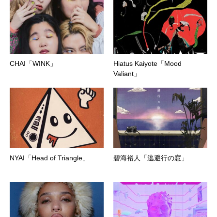
CHAI「WINK」
Hiatus Kaiyote「Mood
Valiant」
NYAI「Head of Triangle」
碧海裕人「逃避行の窓」