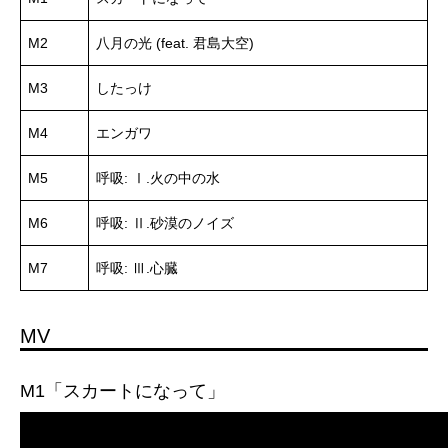
M2
八月の光 (feat. 君島大空)
M3
したっけ
M4
エンガワ
M5
呼吸: Ⅰ.火の中の水
M6
呼吸: Ⅱ.砂漠のノイズ
M7
呼吸: Ⅲ.心臓
MV
M1「スカートになって」