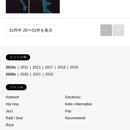
31件中 25〜31件を表示


リリース年
2010s
2011
2013
2017
2018
2019
2020s
2020
2021
2022
ジャンル
Ambient
Electronic
Hip Hop
Indie / Alternative
Jazz
Pop
R&B / Soul
Recommend
Rock