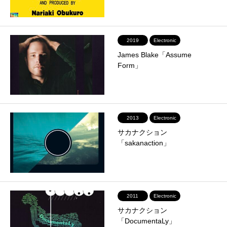
2019
Electronic
James Blake「Assume
Form」
2013
Electronic
サカナクション
「sakanaction」
2011
Electronic
サカナクション
「DocumentaLy」