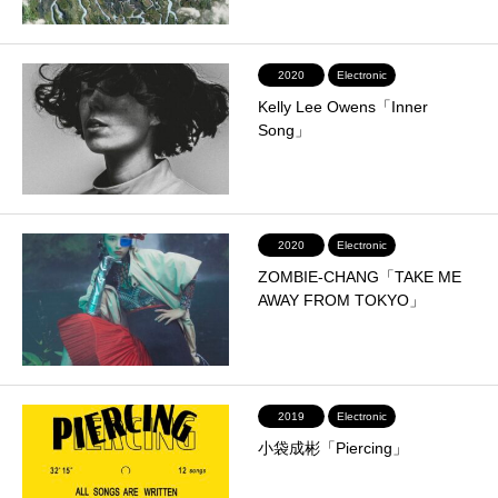
2020
Electronic
Kelly Lee Owens「Inner
Song」
2020
Electronic
ZOMBIE-CHANG「TAKE ME
AWAY FROM TOKYO」
2019
Electronic
小袋成彬「Piercing」