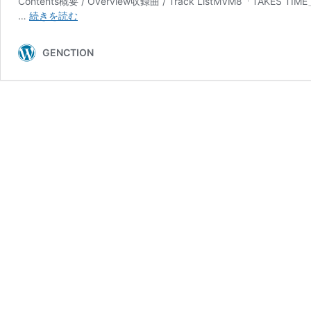
Contents概要 / Overview収録曲 / Track ListMVM8「TAKES 
AAAMYYY「Annihilation」
…
続きを読む
GENCTION