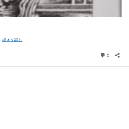
Yves
…
続きを読む
Tumor「The
Asymptotical
コメント
0
World
」