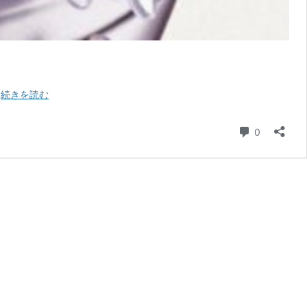
DYGL「A
…
続きを読む
Daze
In
コメント
0
A
HAZE」