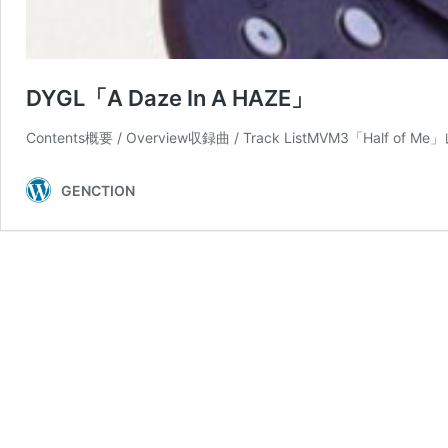
DYGL「A Daze In A HAZE」
Contents概要 / Overview収録曲 / Track ListMVM3「Half of Me
GENCTION